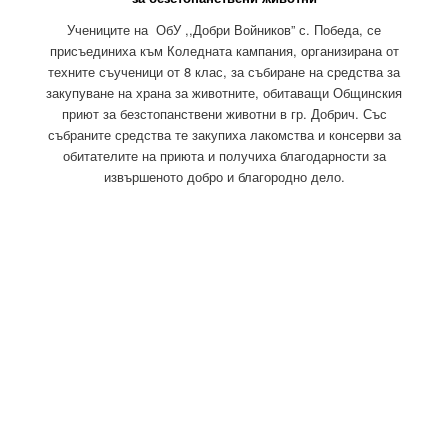
Учениците на ОбУ ,,Добри Войников” с. Победа, се
присъединиха към Коледната кампания, организирана от
техните съученици от 8 клас, за събиране на средства за
закупуване на храна за животните, обитаващи Общинския
приют за безстопанствени животни в гр. Добрич. Със
събраните средства те закупиха лакомства и консерви за
обитателите на приюта и получиха благодарности за
извършеното добро и благородно дело.