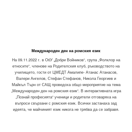
Международен ден на ромския език
На 09.11.2022 г. в ОбУ „Добри Войников“, група „Фолклор на
етносите“, членове на Родителския клуб, ръководството на
училището, гости от ЦМЕДТ Амалипе- Атанас Атанасов,
Валери Ангелов, Стефан Стефанов, Никола Георгиев и
Майкъл Търн от САЩ проведоха общо мероприятие на тема
„Международен ден на ромския език“. В интерактивната игра
„Познай професията“ ученици и родители отговаряха на
въпроси свързани с ромския език. Всички застанаха зад
идеята, че майчиният език никога не трябва да се забравя.