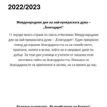
2022/2023
Международния ден на най-прекрасната дума –
„Благодаря!“
11 януари много страни по света отбелязват Международния
ден на най-прекрасната дума – „Благодаря!“. Един прекрасен
повод да изразим благодарността си на семейството,
приятели, колеги и всеки, който ни е направил деня по-
добър. За този ден ученици и учители от начален етап
изготвиха табло на благодарността. Изказаха се
благодарности за приятелите и затова, че са винаги до нас.
Коледно тържество „Вълшебството на Коледа“