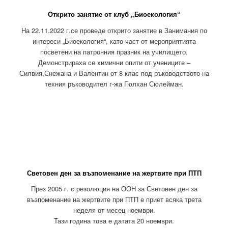
Открито занятие от клуб „Биоекология“
На 22.11.2022 г.се проведе открито занятие в Занимания по
интереси „Биоекология“, като част от мероприятията
посветени на патронния празник на училището.
Демонстрираха се химични опити от учениците –
Силвия,Снежана и Валентин от 8 клас под ръководството на
техния ръководител г-жа Гюлхан Сюлейман.
Световен ден за възпоменание на жертвите при ПТП
През 2005 г. с резолюция на ООН за Световен ден за
възпоменание на жертвите при ПТП е приет всяка трета
неделя от месец ноември.
Тази година това е датата 20 ноември.