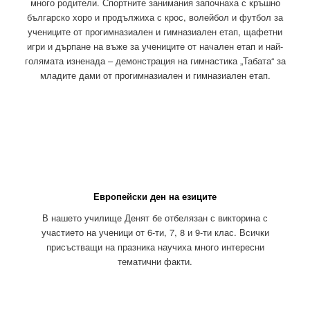
много родители. Спортните занимания започнаха с кръшно
българско хоро и продължиха с крос, волейбол и футбол за
учениците от прогимназиален и гимназиален етап, щафетни
игри и дърпане на въже за учениците от начален етап и най-
голямата изненада – демонстрация на гимнастика „Табата“ за
младите дами от прогимназиален и гимназиален етап.
Европейски ден на езиците
В нашето училище Денят бе отбелязан с викторина с
участието на ученици от 6-ти, 7, 8 и 9-ти клас. Всички
присъстващи на празника научиха много интересни
тематични факти.