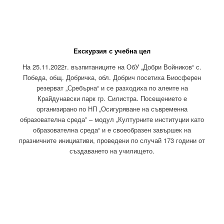
Екскурзия с учебна цел
На 25.11.2022г. възпитаниците на ОбУ „Добри Войников“ с.
Победа, общ. Добричка, обл. Добрич посетиха Биосферен
резерват „Сребърна“ и се разходиха по алеите на
Крайдунавски парк гр. Силистра. Посещението е
организирано по НП „Осигуряване на съвременна
образователна среда” – модул „Културните институции като
образователна среда“ и е своеобразен завършек на
празничните инициативи, проведени по случай 173 години от
създаването на училището.