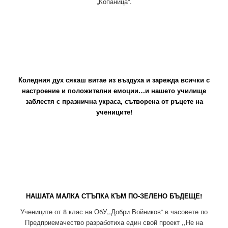
„Копаница“.
Коледния дух сякаш витае из въздуха и зарежда всички с
настроение и положителни емоции…и нашето училище
заблестя с празнична украса, сътворена от ръцете на
учениците!
НАШАТА МАЛКА СТЪПКА КЪМ ПО-ЗЕЛЕНО БЪДЕЩЕ!
Учениците от 8 клас на ОбУ,,Добри Войников“ в часовете по
Предприемачество разработиха един свой проект ,,Не на