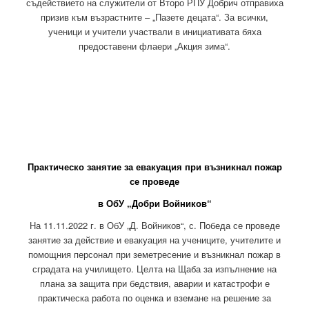
съдействието на служители от Второ РПУ Добрич отправиха
призив към възрастните – „Пазете децата“. За всички,
ученици и учители участвали в инициативата бяха
предоставени флаери „Акция зима“.
Практическо занятие за евакуация при възникнал пожар
се проведе
в ОбУ „Добри Войников“
На 11.11.2022 г. в ОбУ „Д. Войников“, с. Победа се проведе
занятие за действие и евакуация на учениците, учителите и
помощния персонал при земетресение и възникнал пожар в
сградата на училището. Целта на Щаба за изпълнение на
плана за защита при бедствия, аварии и катастрофи е
практическа работа по оценка и вземане на решение за