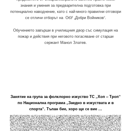
знания и умения за предварителна подготовка при
потенциално наводнение, като с най-много правилни отговори
се отличи отборът на ОбУ „Добри Войников“.
Обучението завърши в училищния двор със симулация на
пожар и действия при неговото погасяване от старши
сержант Манол Златев.
Занятие на група за фолклорно изкуство ТС „Хоп – Троп“
по Национална програма „Заедно в изкуствата и в
спорта“. Тъпан бие, хоро ще се вие …