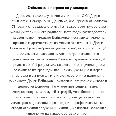
Отбелязване патрона на училището
Днес, 25.11.2022г., ученици и учители от ОбУ „Добри
Войников“ с. Победа, общ. Добричка, обл. Добрич отбелязаха
173 години от създаването му. На тържеството присъстваха
бивши учители и много родители. Като горди последователи
на своя патрон, младите Войниковци поставиха начало на
празника с драматизация по мотиви от пиесата на Добри
Войников „Криворазбраната цивилизация“, актьорите от клуб
„100 усмивки“ накараха публиката да се замисли за
ценностите на съвременните българи с драматизацията „И
преди, и сега“. Представиха се символите на училището и
развитието им през годините. Всички ученици с интерес
участваха в занимателните игри, посветени на патрона на
училището Добри Войников – викторина, свързана с живота и
делото на Войников. По – големите редиха пъзел,
изобразяващ къщата музей в град Шумен. Директорът на
училището госпожа Тошкова поздрави целия екип на
училището за доказания през годините професионализъм и
награди отличили се ученици. Училищния празник завърши с
изпълнение на танцов състав „Хоп-троп“.