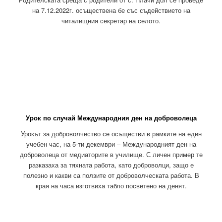
на 7.12.2022г. осъществена бе със съдействието на
читалищния секретар на селото.
Урок по случай Международния ден на доброволеца
Урокът за доброволчество се осъществи в рамките на един
учебен час, на 5-ти декември – Международният ден на
доброволеца от медиаторите в училище. С личен пример те
разказаха за тяхната работа, като доброволци, защо е
полезно и какви са ползите от доброволческата работа. В
края на часа изготвиха табло посветено на денят.