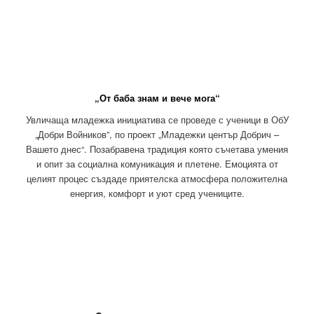
„От баба знам и вече мога“
Увличаща младежка инициатива се проведе с ученици в ОбУ
„Добри Войников”, по проект „Младежки център Добрич –
Вашето днес“. Позабравена традиция която съчетава умения
и опит за социална комуникация и плетене. Емоцията от
целият процес създаде приятелска атмосфера положителна
енергия, комфорт и уют сред учениците.