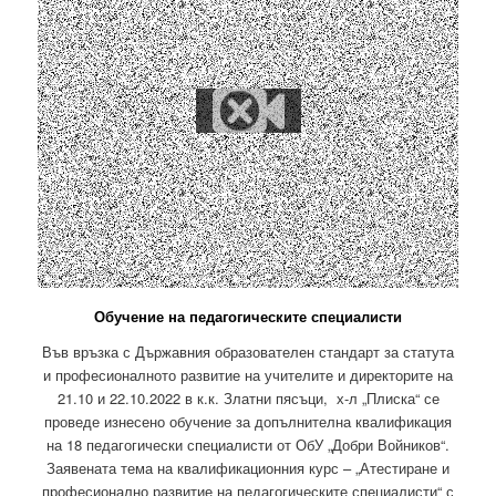
Обучение на педагогическите специалисти
Във връзка с Държавния образователен стандарт за статута
и професионалното развитие на учителите и директорите на
21.10 и 22.10.2022 в к.к. Златни пясъци, х-л „Плиска“ се
проведе изнесено обучение за допълнителна квалификация
на 18 педагогически специалисти от ОбУ „Добри Войников“.
Заявената тема на квалификационния курс – „Атестиране и
професионално развитие на педагогическите специалисти“ с