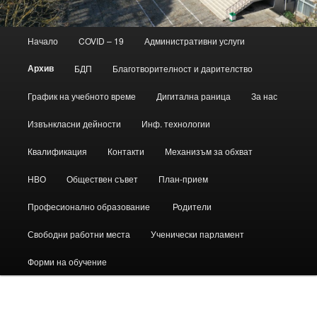
Основно
Начало
COVID – 19
Административни услуги
Към
меню
Архив
БДП
Благотворителност и дарителство
основното
График на учебното време
Дигитална раница
За нас
съдържание
Извънкласни дейности
Инф. технологии
Квалификация
Контакти
Механизъм за обхват
НВО
Обществен съвет
План-прием
Професионално образование
Родители
Свободни работни места
Ученически парламент
Форми на обучение