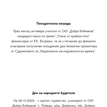
Поощрителна награда
През месец октомври учители от ОбУ „Добри Войников”
кандидатстваха по проект „Учене от крайностите”
финансиран от ЕК. Въпреки, че не стигнахме до финално
класиране получихме поощрение два безжични презентера
от Сдружението за „Национална изследователска мрежа”.
Ден на народните будители
На 28.10.2022г., с кратко тържество, учениците от ОбУ
„Добри Войников“ с. Победа, общ. Добричка, обл. Добрич,