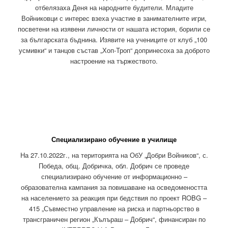
отбелязаха Деня на народните будители. Младите
Войниковци с интерес взеха участие в занимателните игри,
посветени на изявени личности от нашата история, борили се
за българската бъднина. Изявите на учениците от клуб „100
усмивки“ и танцов състав „Хоп-Троп“ допринесоха за доброто
настроение на тържеството.
Специализирано обучение в училище
На 27.10.2022г., на територията на ОбУ „Добри Войников“, с.
Победа, общ. Добричка, обл. Добрич се проведе
специализирано обучение от информационно –
образователна кампания за повишаване на осведомеността
на населението за реакция при бедствия по проект ROBG –
415 „Съвместно управление на риска и партньорство в
трансграничен регион „Кълъраш – Добрич“, финансиран по