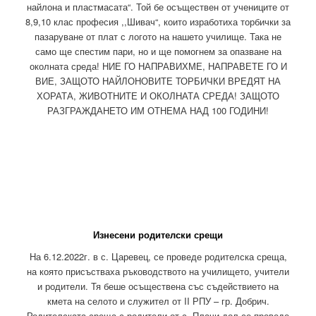
найлона и пластмасата“. Той бе осъществен от учениците от
8,9,10 клас професия ,,Шивач“, които изработиха торбички за
пазаруване от плат с логото на нашето училище. Така не
само ще спестим пари, но и ще помогнем за опазване на
околната среда! НИЕ ГО НАПРАВИХМЕ, НАПРАВЕТЕ ГО И
ВИЕ, ЗАЩОТО НАЙЛОНОВИТЕ ТОРБИЧКИ ВРЕДЯТ НА
ХОРАТА, ЖИВОТНИТЕ И ОКОЛНАТА СРЕДА! ЗАЩОТО
РАЗГРАЖДАНЕТО ИМ ОТНЕМА НАД 100 ГОДИНИ!
Изнесени родителски срещи
На 6.12.2022г. в с. Царевец, се проведе родителска среща,
на която присъстваха ръководството на училището, учители
и родители. Тя беше осъществена със съдействието на
кмета на селото и служител от II РПУ – гр. Добрич.
Родителската среща с родители от с. Плачи дол се проведе