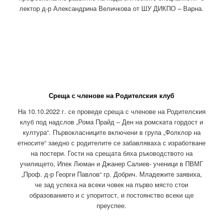
лектор д-р Александрина Величкова от ШУ ДИКПО – Варна.
Среща с членове на Родителския клуб
На 10.10.2022 г. се проведе среща с членове на Родителския
клуб под надслов „Рома Прайд – Ден на ромската гордост и
култура“. Първокласниците включени в група „Фолклор на
етносите“ заедно с родителите се забавляваха с изработване
на постери. Гости на срещата бяха ръководството на
училището, Ипек Люман и Джанер Салиев- ученици в ПВМГ
„Проф. д-р Георги Павлов“ гр. Добрич. Младежите заявиха,
че зад успеха на всеки човек на първо място стои
образованието и с упоритост, и постоянство всеки ще
преуспее.