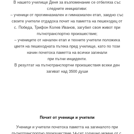
В нашето училище Деня за възпоменание се отбеляза със
следните инициативи:
– ученици от прогимназиален и гимназиален етап, заедно със
своите учители отдадоха почит на паметта на пешеходец от
с. Победа, Трифон Колев Иванов, загубил своя живот при
пътнотранспортно произшествие;
– учениците от начален етап и техните учители положиха
цветя на пешеходната пътека пред училище, като по този
начин почетоха паметта на всички загинали
при пътни инциденти.
В резултат на пътнотранспортни произшествия всеки ден
загиват над 3500 души
Почит от ученици и учители
Ученици и учители почетоха паметта на загиналото при
пътнотранспортно произшествие 14-сет годишно момче от с.