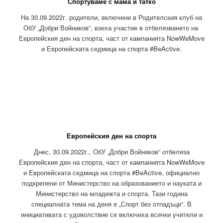
Спортуваме с мама и татко
На 30.09.2022г. родители, включени в Родителския клуб на
ОбУ „Добри Войников“, взеха участие в отбелязването на
Европейския ден на спорта, част от кампанията NowWeMove
и Европейската седмица на спорта #BeActive.
Европейския ден на спорта
Днес, 30.09.2022г., ОбУ „Добри Войников“ отбеляза
Европейския ден на спорта, част от кампанията NowWeMove
и Европейската седмица на спорта #BeActive, официално
подкрепени от Министерство на образованието и науката и
Министерство на младежта и спорта. Тази година
специалната тема на деня е „Спорт без отпадъци“. В
инициативата с удоволствие се включиха всички учители и