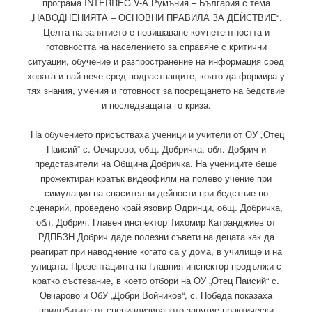
програма INTERREG V-A Румъния – България с тема
„НАВОДНЕНИЯТА – ОСНОВНИ ПРАВИЛА ЗА ДЕЙСТВИЕ“.
Целта на занятието е повишаване компетентността и
готовността на населението за справяне с критични
ситуации, обучение и разпространение на информация сред
хората и най-вече сред подрастващите, която да формира у
тях знания, умения и готовност за посрещането на бедствие
и последващата го криза.
На обучението присъстваха ученици и учители от ОУ „Отец
Паисий“ с. Овчарово, общ. Добричка, обл. Добрич и
представители на Община Добричка. На учениците беше
прожектиран кратък видеофилм на полево учение при
симулация на спасителни дейности при бедствие по
сценарий, проведено край язовир Одринци, общ. Добричка,
обл. Добрич. Главен инспектор Тихомир Катранджиев от
РДПБЗН Добрич даде полезни съвети на децата как да
реагират при наводнение когато са у дома, в училище и на
улицата. Презентацията на Главния инспектор продължи с
кратко състезание, в което отбори на ОУ „Отец Паисий“ с.
Овчарово и ОбУ „Добри Войников“, с. Победа показаха
придобитите от специализираното занятие практически