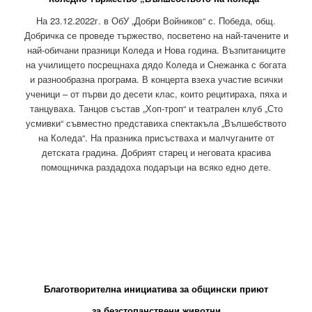
На 23.12.2022г. в ОбУ „Добри Войников“ с. Победа, общ.
Добричка се проведе тържество, посветено на най-тачените и
най-обичани празници Коледа и Нова година. Възпитаниците
на училището посрещнаха дядо Коледа и Снежанка с богата
и разнообразна програма. В концерта взеха участие всички
ученици – от първи до десети клас, които рецитираха, пяха и
танцуваха. Танцов състав „Хоп-троп“ и театрален клуб „Сто
усмивки“ съвместно представиха спектакъла „Вълшебството
на Коледа“. На празника присъстваха и малчуганите от
детската градина. Добрият старец и неговата красива
помощничка раздадоха подаръци на всяко едно дете.
Благотворителна инициатива за общински приют
за безстопанствени животни